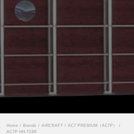
Home
Brands
AIRCRAFT
AC7 PREMIUM（AC7P）
AC7P HH-T24R