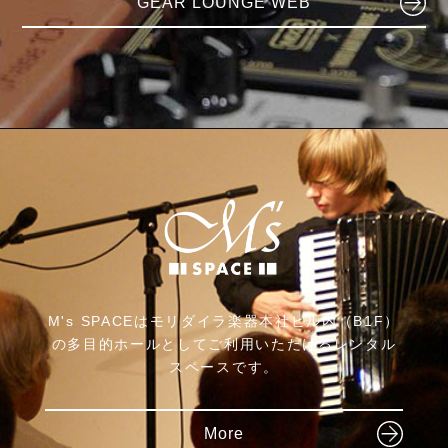
GEAR LOUNGE WEB
Reunion Blues
sandberg
M's SPACEはモリダイラ楽器本社ビル内（B1F）
の多目的ホールとしてご利用いただけるレンタル
スペースです。
More