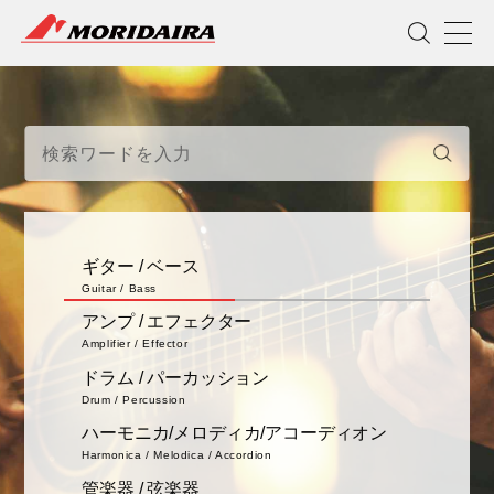
MORIDAIRA
Guitar / Bass
ギター / ベース
Close
ギター / ベース
Guitar / Bass
アンプ / エフェクター
Amplifier / Effector
ドラム / パーカッション
Drum / Percussion
Morris Guitars
AIRCRAFT
ハーモニカ/メロディカ/アコーディオン
Harmonica / Melodica / Accordion
管楽器 / 弦楽器