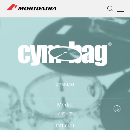
MORIDAIRA
CYMBAG
Media
メディア
Official