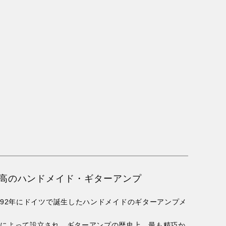
高のハンドメイド・ギターアンプ
、1992年にドイツで誕生したハンドメイドのギターアンプメ
r Stapferによって設立され、ギターアンプの歴史上、最も精巧か