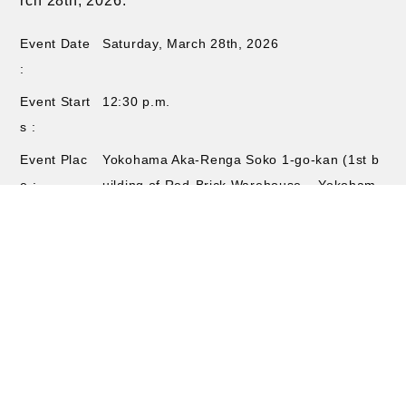
rch 28th, 2026.
Event Date
Saturday, March 28th, 2026
:
Event Start
12:30 p.m.
s :
Event Plac
Yokohama Aka-Renga Soko 1-go-kan (1st b
e :
uilding of Red-Brick Warehouse – Yokoham
a)
https://www.yokohama-akarenga.jp/
Application
Arriving by Wednesday, December 17th, 202
Deadline :
5
Number of
20 contestants
Participant
Outline
(PDF870kByte)
s :
Entry Sheet
(PDF1.2MByte)
*Preliminary contest of the recorded songs will be done