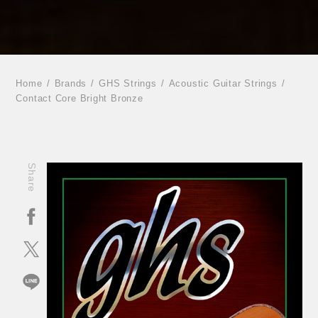
Home
Brands
GHS Strings
Acoustic Guitar Strings
Contact Core Bright Bronze
Share