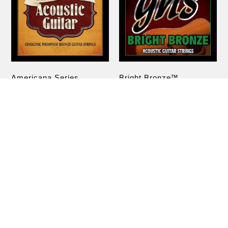
Americana Series
Bright Bronze™
Phosphor Bronze
80/20 copper zinc alloy w
ound over a hex core