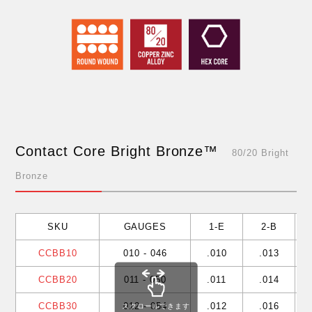
Contact Core Bright Bronze™
80/20 Bright
Bronze
SKU
GAUGES
1-E
2-B
CCBB10
010 - 046
.010
.013
CCBB20
011 - 050
.011
.014
CCBB30
012 - 054
.012
.016
スクロールできます