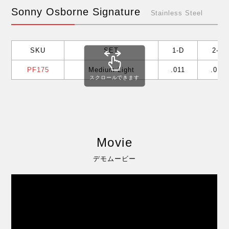
Sonny Osborne Signature
Stainless Steel
SKU
SET
1-D
2-B
PF175
Medium Light
.011
.012
スクロールできます
Movie
デモムービー