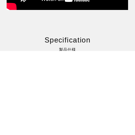
Specification
製品仕様
適用楽器
クラシックギター
シリーズ名
La Classique（ラ・クラシック）
材質
スプリーム・ナイロン、ウィンターシルバー