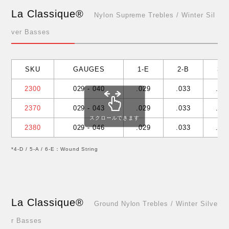
La Classique®
Nylon Supreme Trebles / Winter Sil
ver Basses
SKU
GAUGES
1-E
2-B
3-
2300
029 - 040
.029
.033
.04
2370
029 - 043
.029
.033
.04
スクロールできます
2380
029 - 046
.029
.033
.04
*4-D / 5-A / 6-E：Wound String
La Classique®
Ground Nylon Trebles / Winter Silve
r Basses