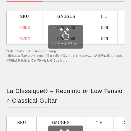
SKU
GAUGES
1-E
2
2300G
028 - 043
.028
.
2370G
028 - 043
.029
.
スクロールできます
*4-D / 5-A / 6-E：Wound String
*価格の表記がないものは、現在お取り扱いしておりません。納期等に関してはG
HS製品取扱店までお問い合わせください。
La Classique® – Requinto or Low Tensio
n Classical Guitar
SKU
GAUGES
1-E
2-B