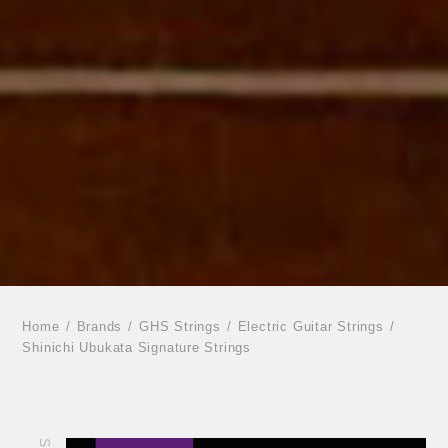
Home
Brands
GHS Strings
Electric Guitar Strings
Shinichi Ubukata Signature Strings