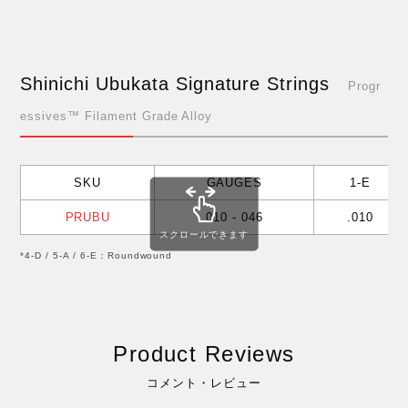
Shinichi Ubukata Signature Strings
Progr
essives™ Filament Grade Alloy
SKU
GAUGES
1-E
PRUBU
010 - 046
.010
スクロールできます
*4-D / 5-A / 6-E：Roundwound
Product Reviews
コメント・レビュー