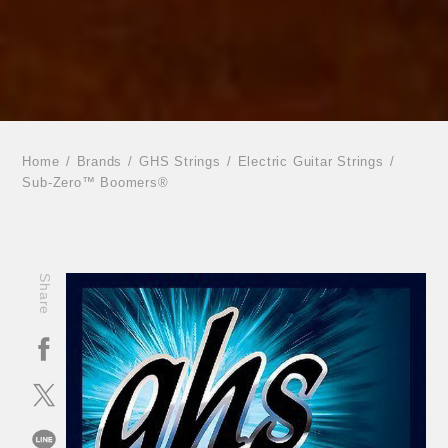
Home
Brands
GHS Strings
Electric Guitar Strings
Sub-Zero™ Boomers®
Share