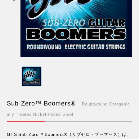
Sub-Zero™ Boomers®
Roundwound Cryogenic
ally Treated Nickel-Plated Steel
GHS Sub-Zero™ Boomers®（サブゼロ・ブーマーズ）は、