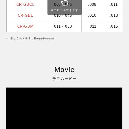
CR-GBCL
009 - 046
.009
.011
スクロールできます
CR-GBL
010 - 046
.010
.013
CR-GBM
011 - 050
.011
.015
*4-D / 5-A / 6-E：Roundwound
Movie
デモムービー