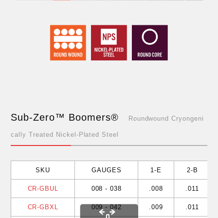
Sub-Zero™ Boomers®
Roundwound Cryongeni
cally Treated Nickel-Plated Steel
SKU
GAUGES
1-E
2-B
CR-GBUL
008 - 038
.008
.011
CR-GBXL
009 - 042
.009
.011