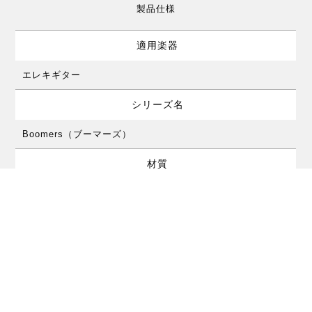
製品仕様
適用楽器
エレキギター
シリーズ名
Boomers（ブーマーズ）
材質
ニッケル
形状・特徴
ラウンド・ワウンド
※製品の仕様及びデザインは改良のため予告なく変更することがあります。