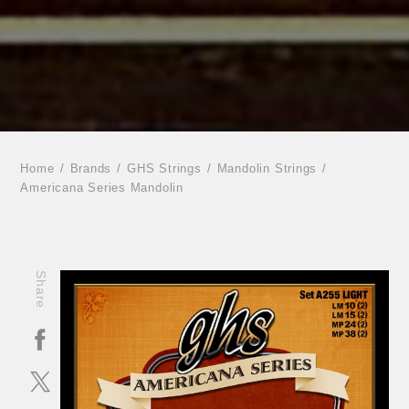
Home
Brands
GHS Strings
Mandolin Strings
Americana Series Mandolin
Share