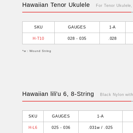
Hawaiian Tenor Ukulele
For Tenor Ukulele
SKU
GAUGES
1-A
H-T10
028 - 035
.028
*w：Wound String
Hawaiian lili’u 6, 8-String
Black Nylon wit
SKU
GAUGES
1-A
H-L6
025 - 036
.031w / .025