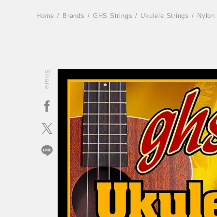
Home
Brands
GHS Strings
Ukulele Strings
Nylon 
Share