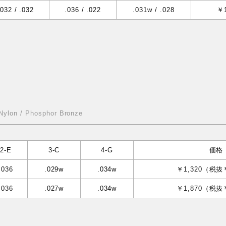
.032 / .032
.036 / .022
.031w / .028
￥
 Nylon / Phosphor Bronze
2-E
3-C
4-G
価格
.036
.029w
.034w
￥1,320（税抜
.036
.027w
.034w
￥1,870（税抜