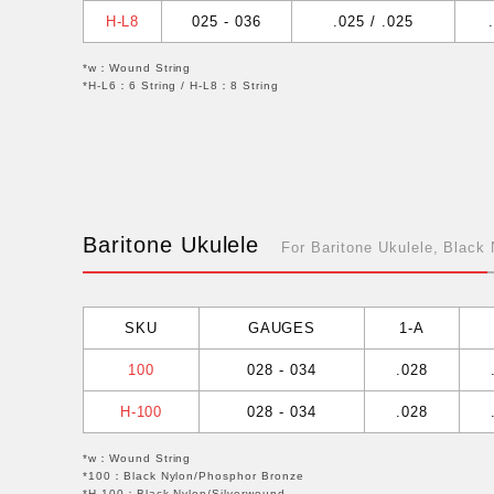
H-L8
025 - 036
.025 / .025
*w：Wound String
*H-L6：6 String / H-L8：8 String
Baritone Ukulele
For Baritone Ukulele, Black
SKU
GAUGES
1-A
100
028 - 034
.028
H-100
028 - 034
.028
*w：Wound String
*100：Black Nylon/Phosphor Bronze
*H-100：Black Nylon/Silverwound