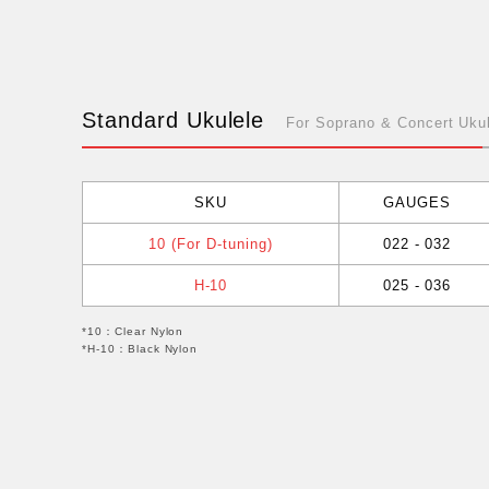
Standard Ukulele
For Soprano & Concert Uku
SKU
GAUGES
10 (For D-tuning)
022 - 032
H-10
025 - 036
*10：Clear Nylon
*H-10：Black Nylon