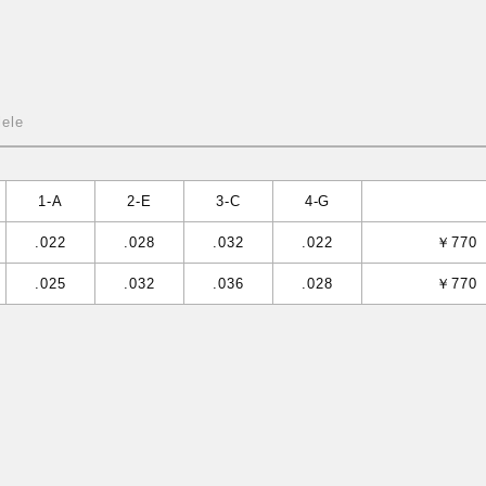
lele
1-A
2-E
3-C
4-G
.022
.028
.032
.022
￥770
.025
.032
.036
.028
￥770