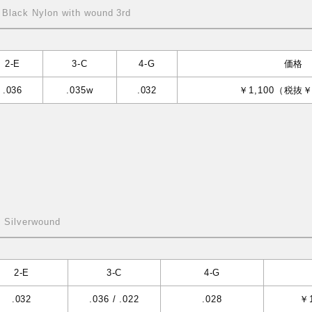
, Black Nylon with wound 3rd
2-E
3-C
4-G
価格
.036
.035w
.032
￥1,100（税抜￥
h Silverwound
2-E
3-C
4-G
.032
.036 / .022
.028
￥