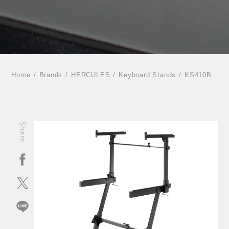
Home
Brands
HERCULES
Keyboard Stands
KS410B
Share