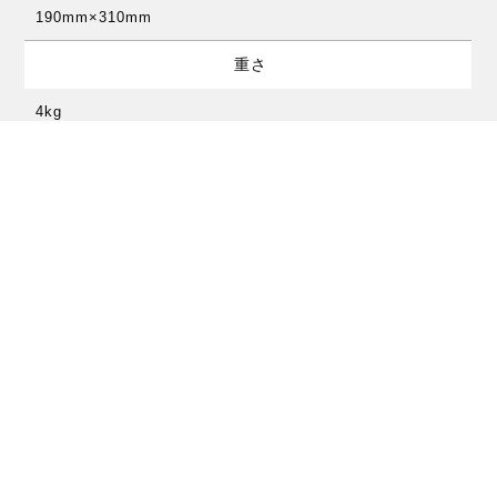
190mm×310mm
重さ
4kg
リードプレートクオリティ
standard
カラー
レッド
付属品
ストラップ、ギグバッグ
価格
￥297,000（税抜￥270,000）