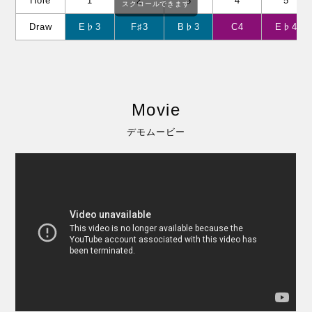
Hole
1
2
3
4
5
スクロールできます
Draw
E♭3
F♯3
B♭3
C4
E♭4
Movie
デモムービー