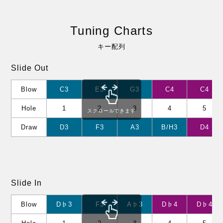
Tuning Charts
キー配列
Slide Out
Blow
C3
E3
G3
C4
C4
Hole
1
2
3
4
5
スクロールできます
Draw
D3
F3
A3
B/H3
D4
Slide In
Blow
D♭3
F3
A♭3
D♭4
D♭4