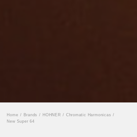
Home
Brands
HOHNER
Chromatic Harmonicas
New Super 64