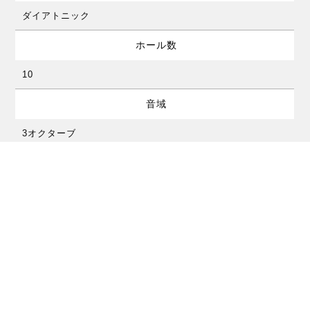
ダイアトニック
ホール数
10
音域
3オクターブ
サイズ
10cm
付属品
専用ケース
価格（562/20X）
￥8,030（税抜￥7,300）