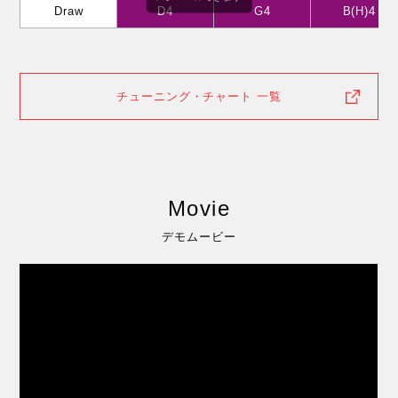
Draw
D4
G4
B(H)4
チューニング・チャート 一覧
Movie
デモムービー