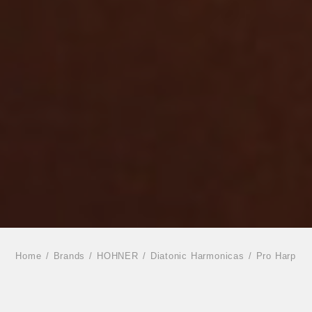
Home
Brands
HOHNER
Diatonic Harmonicas
Pro Harp