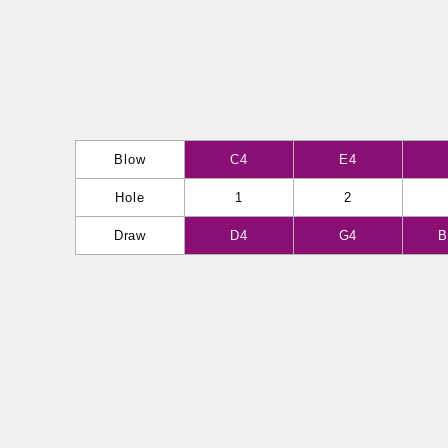
Blow
C4
E4
Hole
1
2
Draw
D4
G4
B