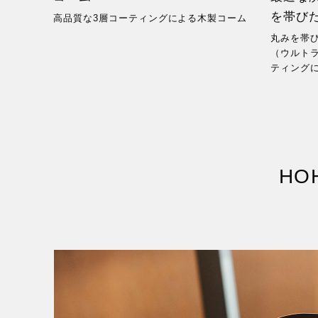
を帯び
高品質な3層コーティングによる木製コーム
丸みを帯びた
（ウルト
ティング
HOH