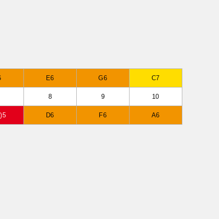
6
E6
G6
C7
8
9
10
)5
D6
F6
A6