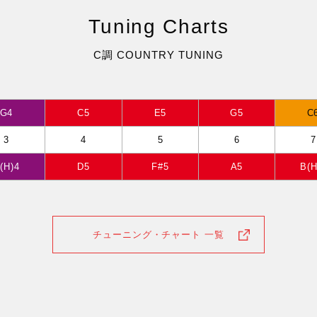
Tuning Charts
C調 COUNTRY TUNING
G4
C5
E5
G5
C
3
4
5
6
7
(H)4
D5
F#5
A5
B(H
チューニング・チャート 一覧