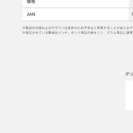
価格
JAN
※製品の仕様およびデザインは改良のため予告なく変更することがあります
※表記されている数値はインチ、ポンド表記の値をミリ、グラム表記に換算
デ