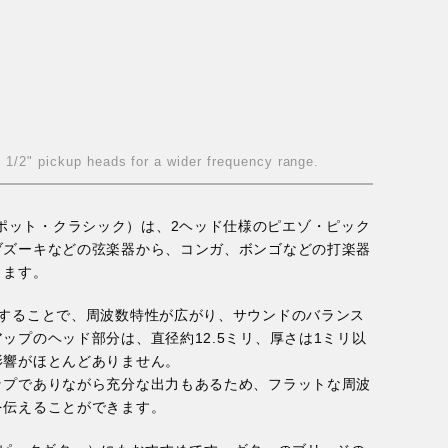
 1/2" pickup heads for a wider frequency range.
ツイン・スポット・クラシック）は、2ヘッド仕様のピエゾ・ピック
ブズーキなどの弦楽器から、コンガ、ボンゴなどの打楽器
きます。
プすることで、周波数特性が広がり、サウンドのバランス
ップのヘッド部分は、直径約12.5ミリ、厚さは1ミリ以
影響がほとんどありません。
ップでありながら充分な出力もあるため、フラットな周波
を伝えることができます。