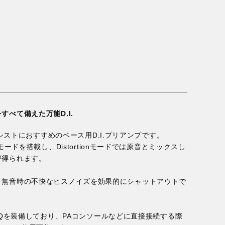
べて備えた万能D.I.
、ベーシストにおすすめのベース用D.I.プリアンプです。
つのモードを搭載し、Distortionモードでは原音とミックスし
が得られます。
、無音時の不快なヒスノイズを効果的にシャットアウトで
用のEQを装備しており、PAコンソールなどに直接接続する際