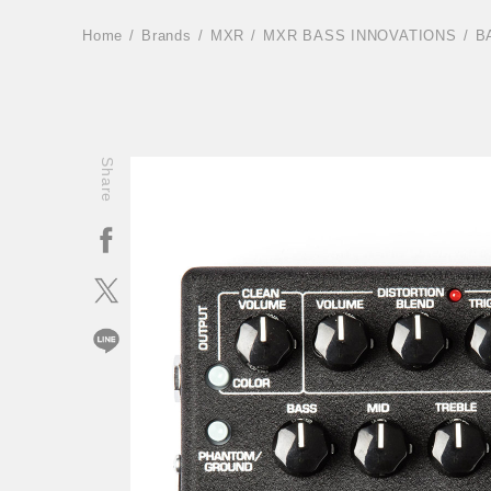
Home
Brands
MXR
MXR BASS INNOVATIONS
B
Share