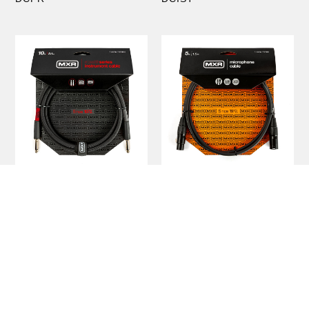
STEALTH SERIES INST
MICROPHONE CABLE
RUMENT CABLE
DCM
DCIR