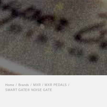
Home
Brands
MXR
MXR PEDALS
SMART GATE® NOISE GATE