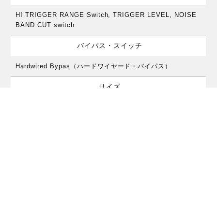
HI TRIGGER RANGE Switch, TRIGGER LEVEL, NOISE
BAND CUT switch
バイパス・スイッチ
Hardwired Bypas（ハードワイヤード・バイパス）
サイズ
61mm (W) × 110mm (D) × 53mm (H)
対応電源
9V電池または9V AC/DCアダプター
取扱説明書
英語版マニュアル
（PDF106kバイト）
価格