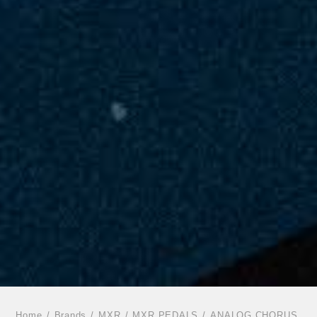
Home
Brands
MXR
MXR PEDALS
ANALOG CHORUS