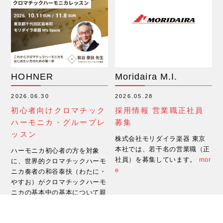
HOHNER
Moridaira M.I.
2026.06.30
2026.05.28
初心者向けクロマチック
採用情報 営業職正社員
ハーモニカ・グループレ
募集
ッスン
株式会社モリダイラ楽器 東京
本社では、若干名の営業職（正
ハーモニカ初心者の方を対象
社員）を募集しています。
mor
に、世界的クロマチックハーモ
e
ニカ奏者の和谷泰扶（わたに・
やすお）がクロマチックハーモ
ニカの基本中の基本について親
切・丁寧にお教えします。
mor
e