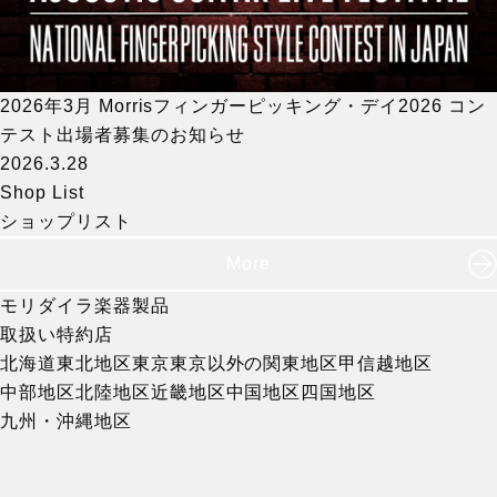
2026年3月 Morrisフィンガーピッキング・デイ2026 コン
テスト出場者募集のお知らせ
2026.3.28
Shop List
ショップリスト
More
モリダイラ楽器製品
取扱い特約店
北海道
東北地区
東京
東京以外の関東地区
甲信越地区
中部地区
北陸地区
近畿地区
中国地区
四国地区
九州・沖縄地区