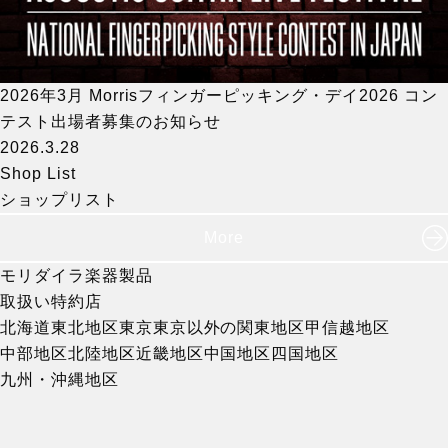
2026年3月 Morrisフィンガーピッキング・デイ2026 コン
テスト出場者募集のお知らせ
2026.3.28
Shop List
ショップリスト
More
モリダイラ楽器製品
取扱い特約店
北海道
東北地区
東京
東京以外の関東地区
甲信越地区
中部地区
北陸地区
近畿地区
中国地区
四国地区
九州・沖縄地区