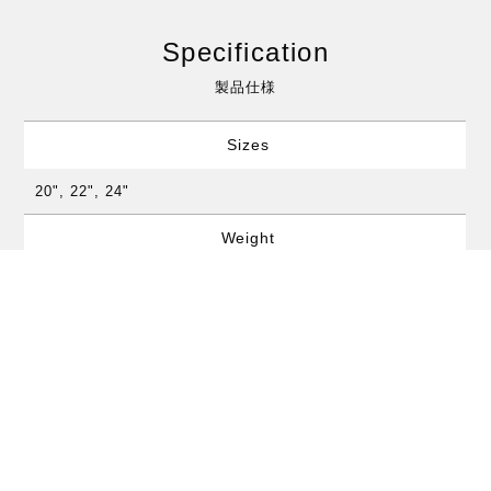
Specification
製品仕様
Sizes
20", 22", 24"
Weight
Medium
Volume
Medium
Sound color
Medium