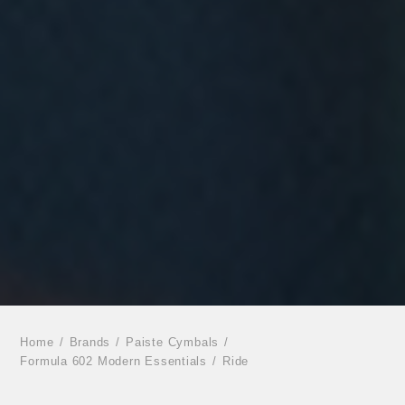
Home
Brands
Paiste Cymbals
Formula 602 Modern Essentials
Ride