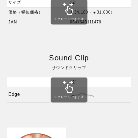
サイズ
12"
14
価格（税抜価格）
￥34,100（￥31,000）
￥3
スクロールできます
JAN
0697643111479
06
Sound Clip
サウンドクリップ
12"
14
Edge
スクロールできます