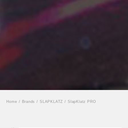
Home
Brands
SLAPKLATZ
SlapKlatz PRO