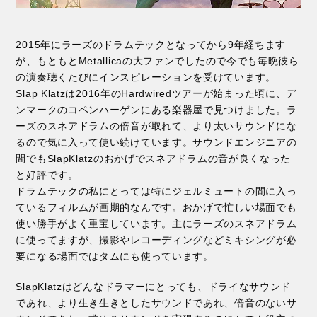
2015年にラーズのドラムテックとなってから9年経ちます
が、もともとMetallicaの大ファンでしたので今でも毎晩彼ら
の演奏聴くたびにインスピレーションを受けています。
Slap Klatzは2016年のHardwiredツアーが始まった頃に、デ
ンマークのコペンハーゲンにある楽器屋で見つけました。ラ
ーズのスネアドラムの倍音が取れて、より太いサウンドにな
るので気に入って使い続けています。サウンドエンジニアの
間でもSlapKlatzのおかげでスネアドラムの音が良くなった
と好評です。
ドラムテックの私にとっては特にジェルミュートの間に入っ
ているフィルムが画期的なんです。おかげで忙しい場面でも
使い勝手がよく重宝しています。主にラーズのスネアドラム
に使ってますが、撮影やレコーディングなどミキシングが必
要になる場面ではタムにも使っています。
SlapKlatzはどんなドラマーにとっても、ドライなサウンド
であれ、より生き生きとしたサウンドであれ、倍音のないサ