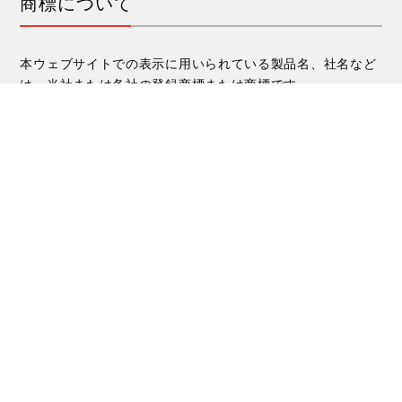
商標について
本ウェブサイトでの表示に用いられている製品名、社名など
は、当社または各社の登録商標または商標です。
免責事項
当社は本ウェブサイト上の情報について細心の注意を払って
更新、運営しておりますが、ご利用により生じたいかなる損
害に関して一切の保障をいたしません。
準拠法と紛争解決について
本ウェブサイト利用条件の解釈・適用は日本国法に準拠しま