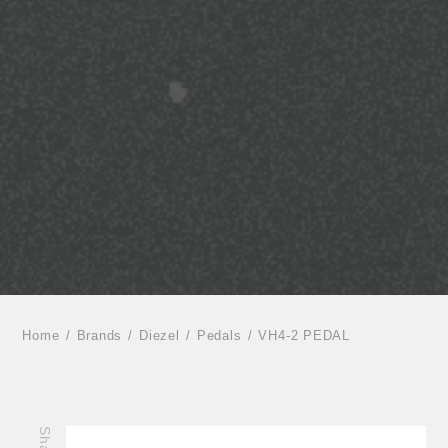
Home
Brands
Diezel
Pedals
VH4-2 PEDAL
Share