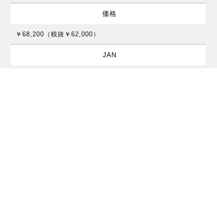
価格
￥68,200（税抜￥62,000）
JAN
0763815129464
※製品の仕様およびデザインは改良のため予告なく変更することがあります。
※表記されている数値はインチ、ポンド表記の値をミリ、グラム表記に換算した
ものです。
デジマートで商品を購入する