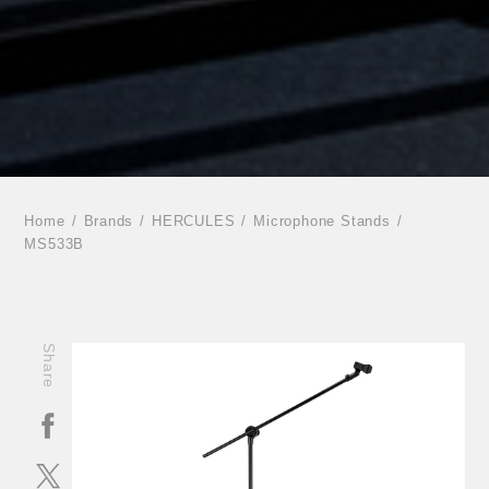
Home
Brands
HERCULES
Microphone Stands
MS533B
Share