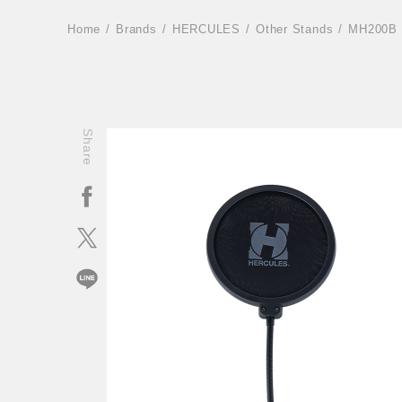
Home
Brands
HERCULES
Other Stands
MH200B
Share