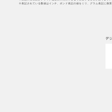
※表記されている数値はインチ、ポンド表記の値をミリ、グラム表記に換算
デ