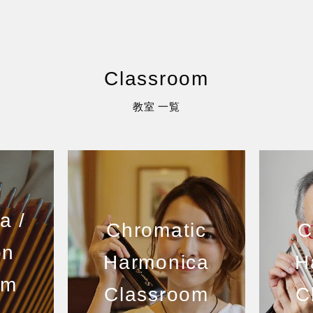
Classroom
教室 一覧
a /
Chromatic
C
on
Harmonica
H
om
Classroom
C