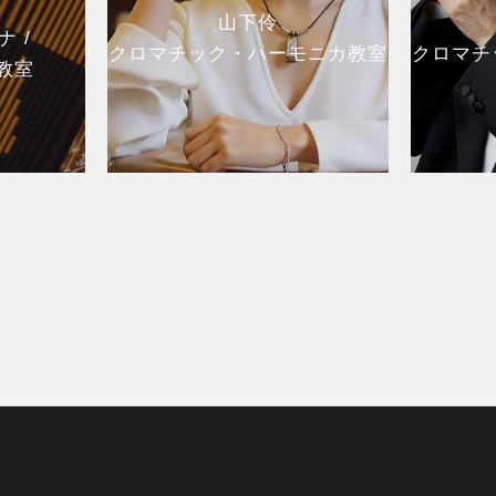
山下伶
 /
クロマチック・ハーモニカ教室
クロマチ
教室