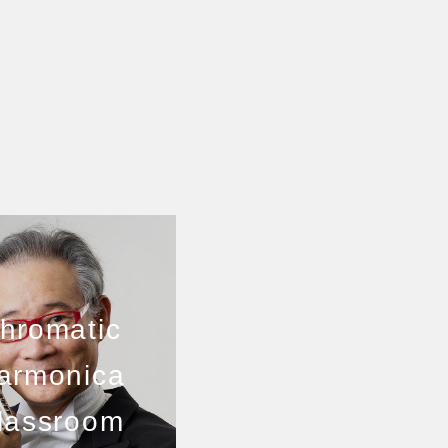
hromatic
armonica
lassroom