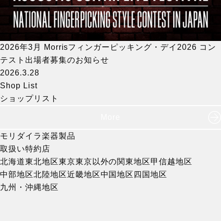
2026年3月 Morrisフィンガーピッキング・デイ2026 コン
テスト出場者募集のお知らせ
2026.3.28
Shop List
ショップリスト
More
モリダイラ楽器製品
取扱い特約店
北海道
東北地区
東京
東京以外の関東地区
甲信越地区
中部地区
北陸地区
近畿地区
中国地区
四国地区
九州・沖縄地区