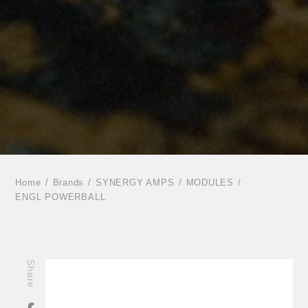
Home
Brands
SYNERGY AMPS
MODULES
ENGL POWERBALL
Share