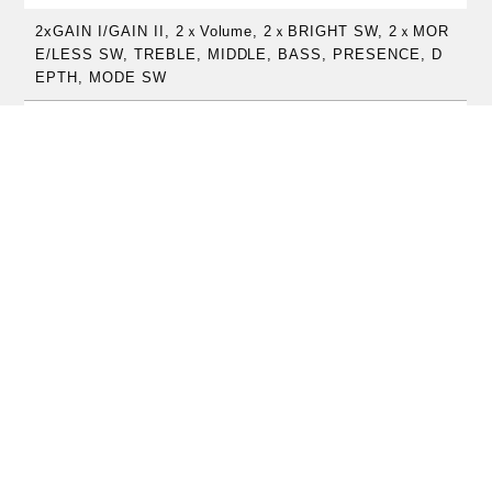
2xGAIN I/GAIN II, 2ｘVolume, 2ｘBRIGHT SW, 2ｘMOR
E/LESS SW, TREBLE, MIDDLE, BASS, PRESENCE, D
EPTH, MODE SW
サイズ
140mm (W) x 178mm (D) x 38mm (H)
重量
0.45kg
価格
￥82,170 （税抜￥74,700）
JAN
0763815132150