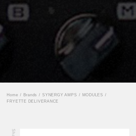
Home
Brands
SYNERGY AMPS
MODULES
FRYETTE DELIVERANCE
Share