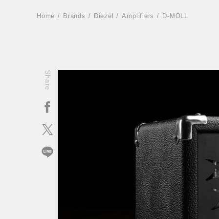
Home
Brands
Diezel
Amplifiers
D-MOLL
Share