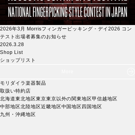
2026年3月 Morrisフィンガーピッキング・デイ2026 コン
テスト出場者募集のお知らせ
2026.3.28
Shop List
ショップリスト
More
モリダイラ楽器製品
取扱い特約店
北海道
東北地区
東京
東京以外の関東地区
甲信越地区
中部地区
北陸地区
近畿地区
中国地区
四国地区
九州・沖縄地区