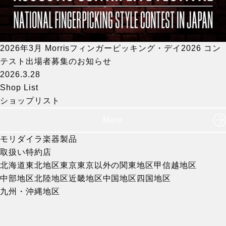
2026年3月 Morrisフィンガーピッキング・デイ2026 コン
テスト出場者募集のお知らせ
2026.3.28
Shop List
ショップリスト
More
モリダイラ楽器製品
取扱い特約店
北海道
東北地区
東京
東京以外の関東地区
甲信越地区
中部地区
北陸地区
近畿地区
中国地区
四国地区
九州・沖縄地区