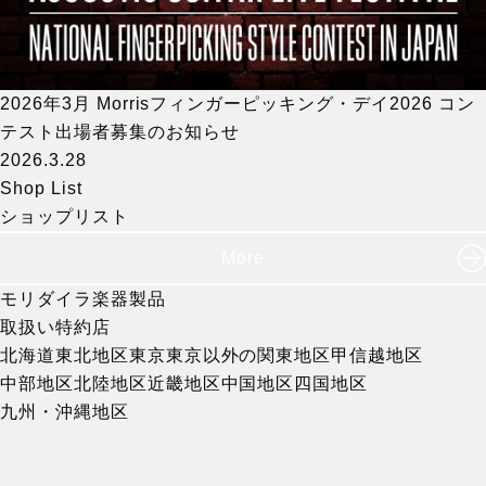
2026年3月 Morrisフィンガーピッキング・デイ2026 コン
テスト出場者募集のお知らせ
2026.3.28
Shop List
ショップリスト
More
モリダイラ楽器製品
取扱い特約店
北海道
東北地区
東京
東京以外の関東地区
甲信越地区
中部地区
北陸地区
近畿地区
中国地区
四国地区
九州・沖縄地区