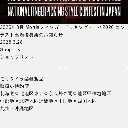
2026年3月 Morrisフィンガーピッキング・デイ2026 コン
テスト出場者募集のお知らせ
2026.3.28
Shop List
ショップリスト
More
モリダイラ楽器製品
取扱い特約店
北海道
東北地区
東京
東京以外の関東地区
甲信越地区
中部地区
北陸地区
近畿地区
中国地区
四国地区
九州・沖縄地区