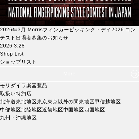
2026年3月 Morrisフィンガーピッキング・デイ2026 コン
テスト出場者募集のお知らせ
2026.3.28
Shop List
ショップリスト
More
モリダイラ楽器製品
取扱い特約店
北海道
東北地区
東京
東京以外の関東地区
甲信越地区
中部地区
北陸地区
近畿地区
中国地区
四国地区
九州・沖縄地区