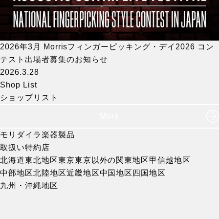
2026年3月 Morrisフィンガーピッキング・デイ2026 コン
テスト出場者募集のお知らせ
2026.3.28
Shop List
ショップリスト
More
モリダイラ楽器製品
取扱い特約店
北海道
東北地区
東京
東京以外の関東地区
甲信越地区
中部地区
北陸地区
近畿地区
中国地区
四国地区
九州・沖縄地区