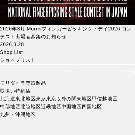
2026年3月 Morrisフィンガーピッキング・デイ2026 コン
テスト出場者募集のお知らせ
2026.3.28
Shop List
ショップリスト
More
モリダイラ楽器製品
取扱い特約店
北海道
東北地区
東京
東京以外の関東地区
甲信越地区
中部地区
北陸地区
近畿地区
中国地区
四国地区
九州・沖縄地区