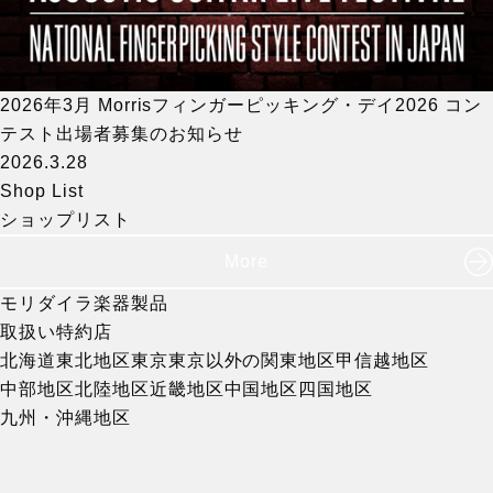
2026年3月 Morrisフィンガーピッキング・デイ2026 コン
テスト出場者募集のお知らせ
2026.3.28
Shop List
ショップリスト
More
モリダイラ楽器製品
取扱い特約店
北海道
東北地区
東京
東京以外の関東地区
甲信越地区
中部地区
北陸地区
近畿地区
中国地区
四国地区
九州・沖縄地区