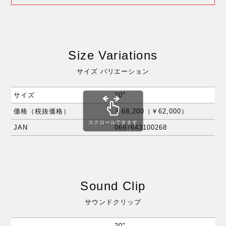
Size Variations
サイズ バリエーション
サイズ
20"
22
価格（税抜価格）
￥68,200（￥62,000）
￥8
スクロールできます
JAN
0697643100268
06
Sound Clip
サウンドクリップ
20"
22