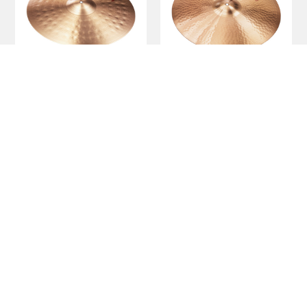
Power Ride
Ride
20" | 22"
20" | 22" | 24"