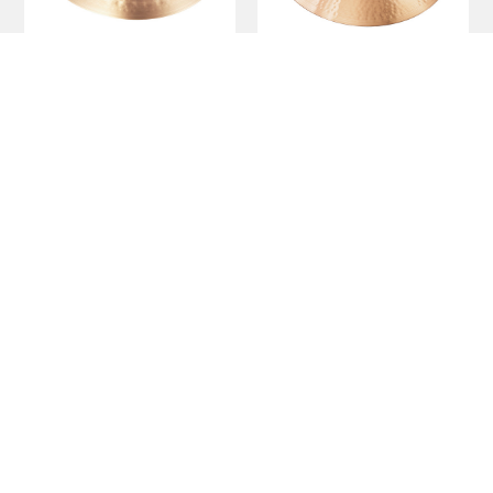
Power Ride
Ride
20" | 22"
20" | 22" | 24"
Big Ride
Heavy Ride