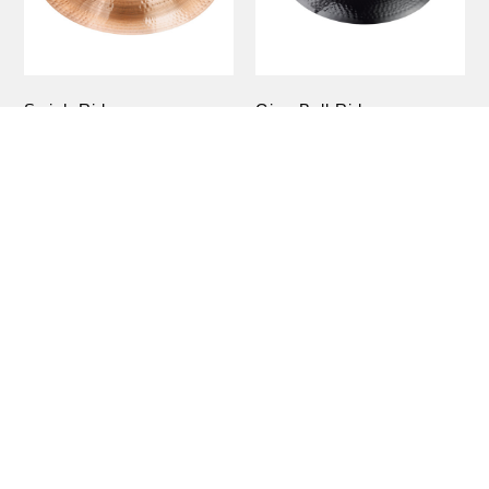
Swish Ride
Giga Bell Ride
24"
18"
Power Ride
Ride