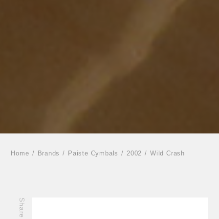
Home
Brands
Paiste Cymbals
2002
Wild Crash
Share