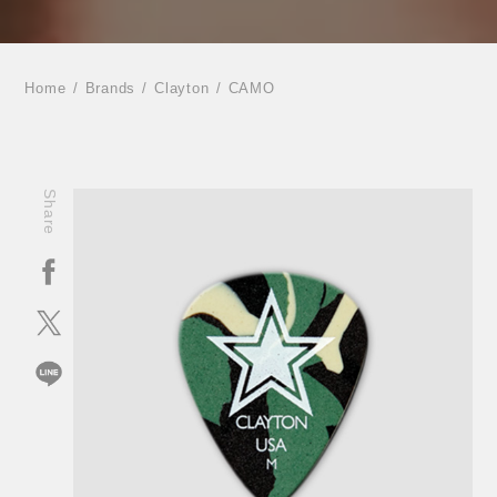
Home
Brands
Clayton
CAMO
Share