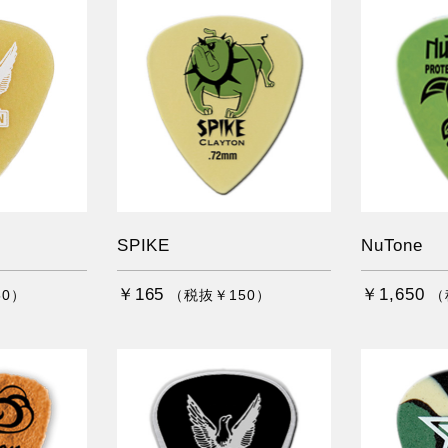
SPIKE
NuTone
￥165
￥1,650
50）
（税抜￥150）
（