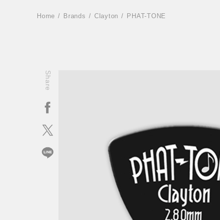
Home
Brands
Clayton
PHAT-TONE
Share